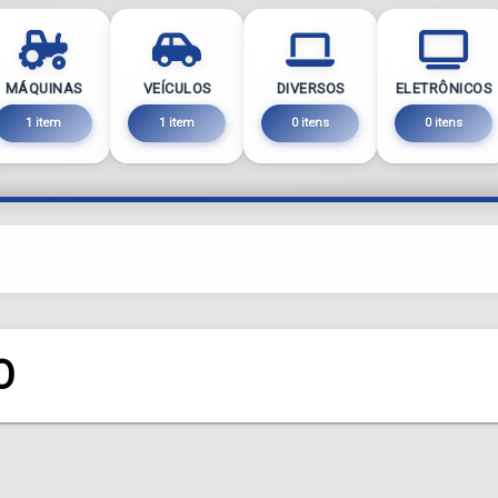
MÁQUINAS
VEÍCULOS
DIVERSOS
ELETRÔNICOS
1 item
1 item
0 itens
0 itens
O