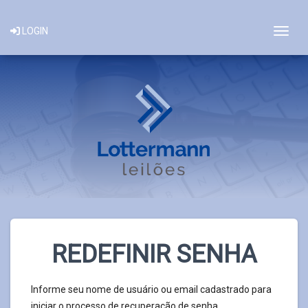
Togg
LOGIN
REDEFINIR SENHA
Informe seu nome de usuário ou email cadastrado para
iniciar o processo de recuperação de senha.